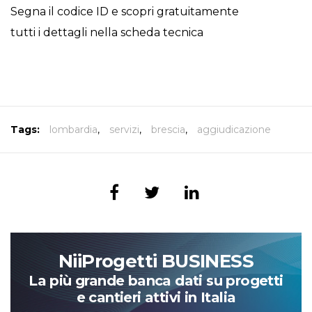
Segna il codice ID e scopri gratuitamente
tutti i dettagli nella scheda tecnica
Tags:
lombardia
,
servizi
,
brescia
,
aggiudicazione
NiiProgetti BUSINESS
La più grande banca dati su progetti
e cantieri attivi in Italia