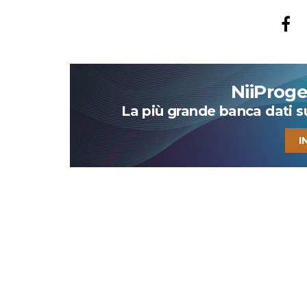
NiiProg
La più grande banca dati su 
I