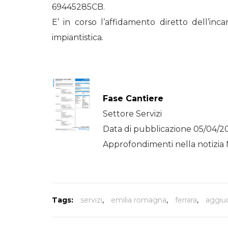
69445285CB.
E’ in corso l’affidamento diretto dell’incar
impiantistica.
Fase Cantiere
Settore Servizi
Data di pubblicazione 05/04/2
Approfondimenti nella notizia 
Tags:
servizi
,
emilia romagna
,
ferrara
,
aggiu