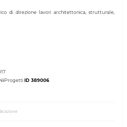
ico di direzione lavori architettonica, strutturale,
017
NiiProgetti
ID 389006
dicazione