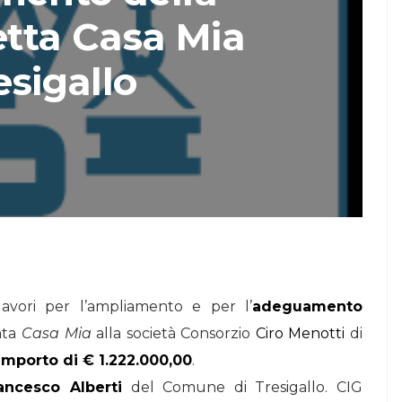
etta Casa Mia
STORIE
esigallo
Urban Headquarters:
Il
il workplace che
lk di
rigenera la città nel
nuovo talk di
NiiProgetti
avori per l’ampliamento e per l’
adeguamento
ata
Casa Mia
alla società Consorzio
Ciro Menotti
di
importo di € 1.222.000,00
.
ancesco Alberti
del Comune di Tresigallo. CIG