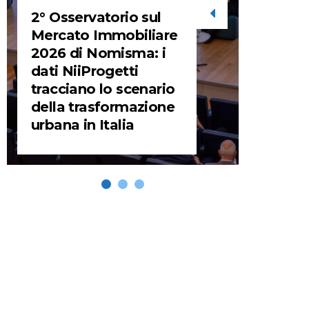
2° Osservatorio sul
STORIE
Mercato Immobiliare
2026 di Nomisma: i
URBA
dati NiiProgetti
HEADQ
tracciano lo scenario
video d
della trasformazione
HEAD
urbana in Italia
REMIX