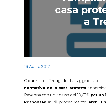
casa prot
STORIE
a Tr
URBAN
HEADQUARTERS. 
video del terzo ta
HEADQUARTERS
REMIX
18 Aprile 2017
Comune di Tresigallo
ha aggiudicato i l
normativo della casa protetta
denomin
Ravenna con un ribasso del 10,63%
per un 
Responsabile
di procedimento
arch. Fr