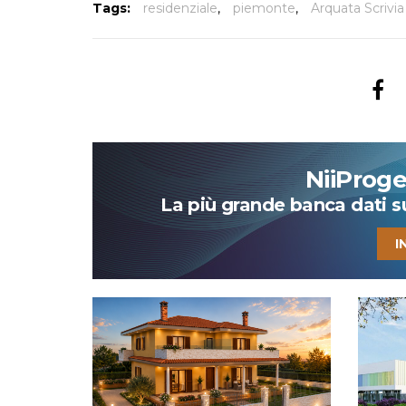
Tags:
residenziale
,
piemonte
,
Arquata Scrivia
NiiProg
La più grande banca dati su 
I