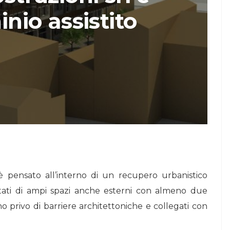
nio assistito
STORIE
Urban Headquarters:
Il
il workplace che
lk di
rigenera la città nel
nuovo talk di
NiiProgetti
è pensato all’interno di un recupero urbanistico
 dotati di ampi spazi anche esterni con almeno due
o privo di barriere architettoniche e collegati con