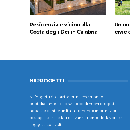
Residenziale vicino alla
Un nu
Costa degli Dei in Calabria
civic 
NIIPROGETTI
NiiProgetti è la piattaforma che monitora
quotidianamente lo sviluppo di nuovi progetti,
appalti e cantieri in Italia, fornendo informazioni
dettagliate sulle fasi di avanzamento dei lavori e sui
soggetti coinvolti.