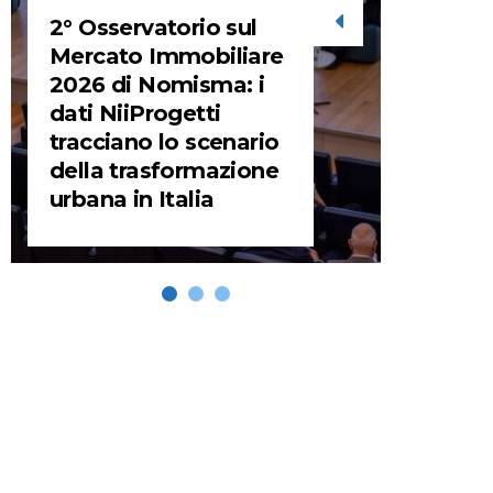
2° Osservatorio sul
STORIE
Mercato Immobiliare
2026 di Nomisma: i
URBA
dati NiiProgetti
HEADQ
tracciano lo scenario
video d
della trasformazione
HEAD
urbana in Italia
REMIX