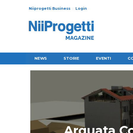
Niiprogetti Business
Login
NEWS
STORIE
EVENTI
C
Arquata Cos