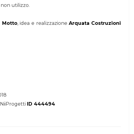
non utilizzo.
 Motto
, idea e realizzazione
Arquata
Costruzioni
o
018
 NiiProgetti
ID 444494