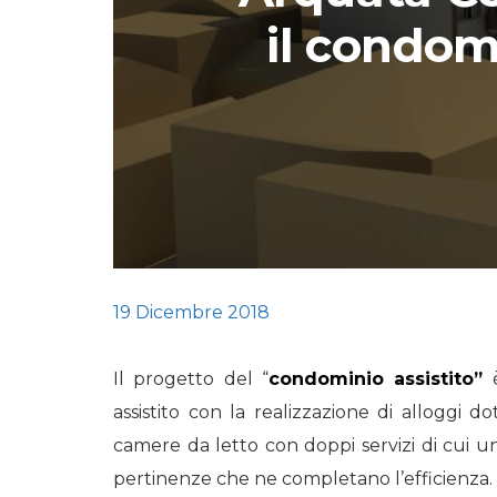
il condomi
STORIE
URBAN
HEADQUARTERS. 
video del terzo ta
HEADQUARTERS
REMIX
19 Dicembre 2018
Il progetto del “
condominio assistito”
assistito con la realizzazione di alloggi
camere da letto con doppi servizi di cui un
pertinenze che ne completano l’efficienza.