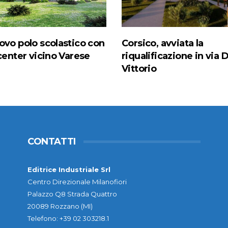
ovo polo scolastico con
Corsico, avviata la
center vicino Varese
riqualificazione in via D
Vittorio
CONTATTI
Editrice Industriale Srl
Centro Direzionale Milanofiori
Palazzo Q8 Strada Quattro
20089 Rozzano (MI)
Telefono: +39 02 303218.1