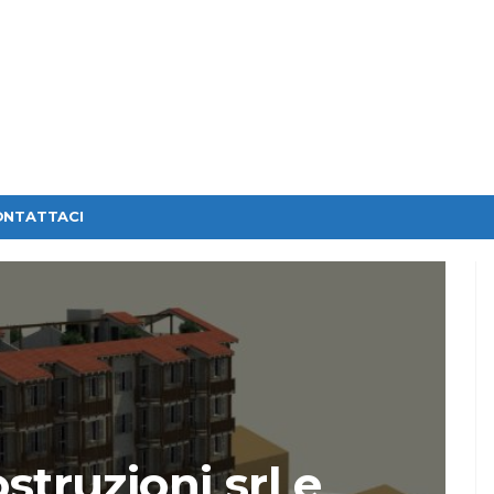
ONTATTACI
truzioni srl e