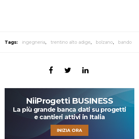
Tags:
ingegneria
,
trentino alto adige
,
bolzano
,
bando
NiiProgetti BUSINESS
La più grande banca dati su progetti
e cantieri attivi in Italia
INIZIA ORA