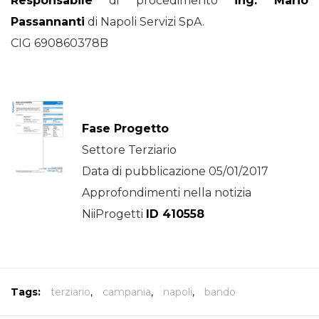
Responsabile
di procedimento
ing. Mario
Passannanti
di Napoli Servizi SpA.
CIG 690860378B
Fase Progetto
Settore Terziario
Data di pubblicazione 05/01/2017
Approfondimenti nella notizia
NiiProgetti
ID 410558
Tags:
terziario
,
campania
,
napoli
,
bando