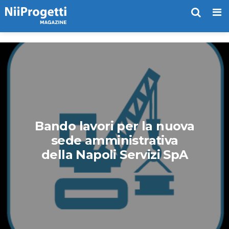
Me
Bando lavori per la nuova
sede amministrativa
della Napoli Servizi SpA