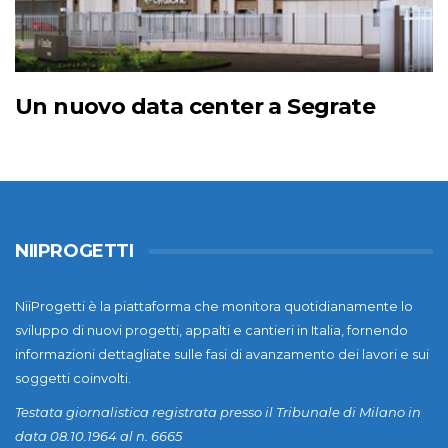
Un nuovo data center a Segrate
NIIPROGETTI
NiiProgetti è la piattaforma che monitora quotidianamente lo
sviluppo di nuovi progetti, appalti e cantieri in Italia, fornendo
informazioni dettagliate sulle fasi di avanzamento dei lavori e sui
soggetti coinvolti.
Testata giornalistica registrata presso il Tribunale di Milano in
data 08.10.1964 al n. 6665