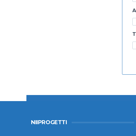
A
T
NIIPROGETTI