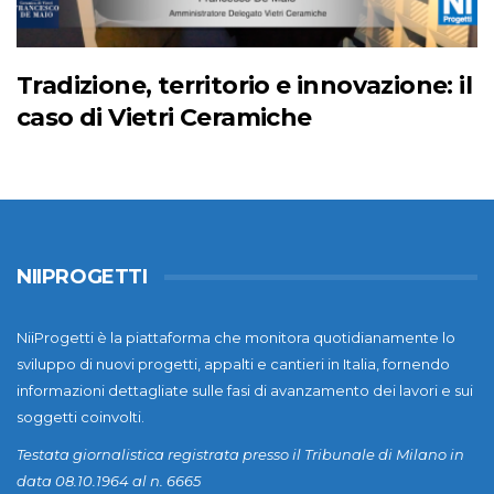
Tradizione, territorio e innovazione: il
caso di Vietri Ceramiche
NIIPROGETTI
NiiProgetti è la piattaforma che monitora quotidianamente lo
sviluppo di nuovi progetti, appalti e cantieri in Italia, fornendo
informazioni dettagliate sulle fasi di avanzamento dei lavori e sui
soggetti coinvolti.
Testata giornalistica registrata presso il Tribunale di Milano in
data 08.10.1964 al n. 6665