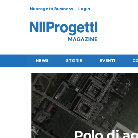
Niiprogetti Business
Login
NEWS
STORIE
EVENTI
C
Polo di ag