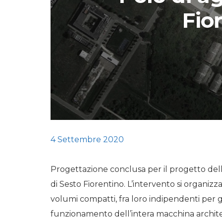
Fio
STORIE
URBAN
HEADQUARTERS. 
video del terzo ta
HEADQUARTERS
REMIX
4 Settembre 2020
Progettazione conclusa per il progetto della
di Sesto Fiorentino. L’intervento si organiz
volumi compatti, fra loro indipendenti per ga
funzionamento dell’intera macchina architet