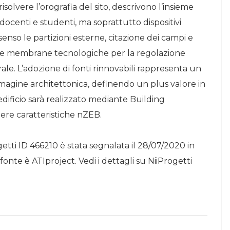
isolvere l’orografia del sito, descrivono l’insieme
 docenti e studenti, ma soprattutto dispositivi
l senso le partizioni esterne, citazione dei campi e
prie membrane tecnologiche per la regolazione
ale. L’adozione di fonti rinnovabili rappresenta un
immagine architettonica, definendo un plus valore in
edificio sarà realizzato mediante Building
ere caratteristiche nZEB.
etti ID 466210 è stata segnalata il 28/07/2020 in
fonte è ATIproject. Vedi i dettagli su NiiProgetti