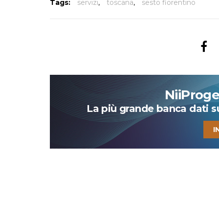
Tags:
servizi
,
toscana
,
sesto fiorentino
NiiProg
La più grande banca dati su 
I