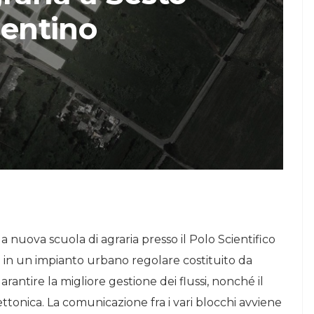
rentino
STORIE
Urban Headquarters:
Il
il workplace che
lk di
rigenera la città nel
nuovo talk di
NiiProgetti
 nuova scuola di agraria presso il Polo Scientifico
za in un impianto urbano regolare costituito da
rantire la migliore gestione dei flussi, nonché il
tonica. La comunicazione fra i vari blocchi avviene