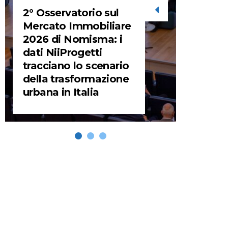
2° Osservatorio sul
STORIE
Mercato Immobiliare
2026 di Nomisma: i
URBA
dati NiiProgetti
HEADQ
tracciano lo scenario
video d
della trasformazione
HEAD
urbana in Italia
REMIX