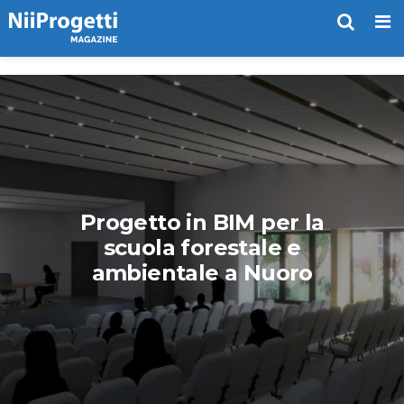
Me
Progetto in BIM per la
scuola forestale e
ambientale a Nuoro