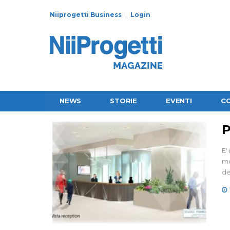
Niiprogetti Business
Login
NEWS
STORIE
EVENTI
C
P
E'
me
de