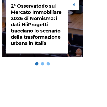
2° Osservatorio sul
STORIE
Mercato Immobiliare
2026 di Nomisma: i
URBA
dati NiiProgetti
HEADQ
tracciano lo scenario
video d
della trasformazione
HEAD
urbana in Italia
REMIX