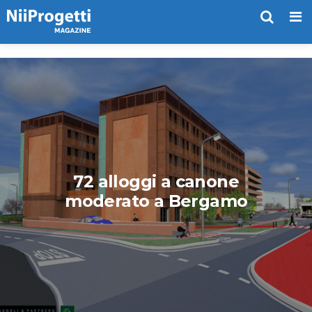
Me
72 alloggi a canone
moderato a Bergamo