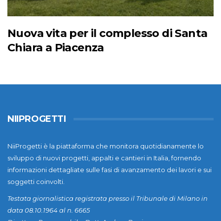
Nuova vita per il complesso di Santa
Chiara a Piacenza
NIIPROGETTI
NiiProgetti è la piattaforma che monitora quotidianamente lo
sviluppo di nuovi progetti, appalti e cantieri in Italia, fornendo
informazioni dettagliate sulle fasi di avanzamento dei lavori e sui
soggetti coinvolti.
Testata giornalistica registrata presso il Tribunale di Milano in
data 08.10.1964 al n. 6665