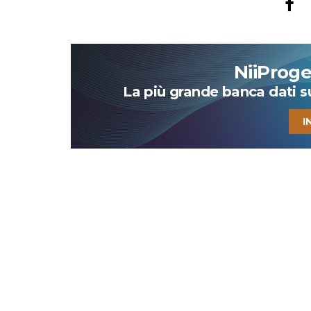
NiiProg
La più grande banca dati su 
I