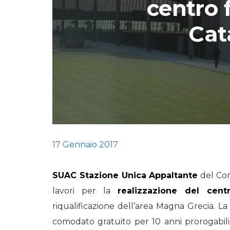
centro f
STORIE
Cat
URBAN
HEADQUARTERS. 
video del terzo ta
HEADQUARTERS
REMIX
17 Gennaio 2017
SUAC Stazione Unica Appaltante
del Com
lavori per la
realizzazione del centr
riqualificazione dell’area Magna Grecia. L
comodato gratuito per 10 anni prorogabili