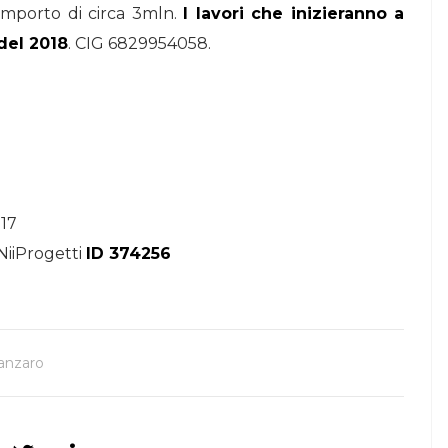
importo di circa 3mln.
I lavori che inizieranno a
del 2018
. CIG 6829954058.
017
NiiProgetti
ID 374256
anzaro