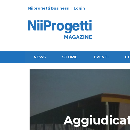
Niiprogetti Business
Login
NEWS
STORIE
EVENTI
C
Aggiudicati