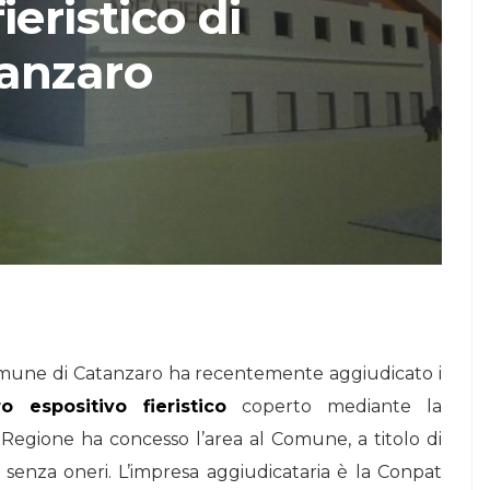
ieristico di
STORIE
anzaro
Urban Headquarters:
Il
il workplace che
lk di
rigenera la città nel
nuovo talk di
NiiProgetti
une di Catanzaro ha recentemente aggiudicato i
o espositivo fieristico
coperto mediante la
a Regione ha concesso l’area al Comune, a titolo di
 senza oneri. L’impresa aggiudicataria è la Conpat