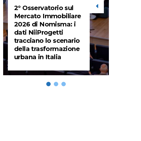
2° Osservatorio sul
STORIE
Mercato Immobiliare
2026 di Nomisma: i
URBA
dati NiiProgetti
HEADQ
tracciano lo scenario
video d
della trasformazione
HEAD
urbana in Italia
REMIX