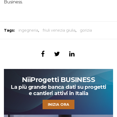
Business.
Tags:
ingegneria
,
friuli venezia giulia
,
gorizia
NiiProgetti BUSINESS
La più grande banca dati su progetti
e cantieri attivi in Italia
INIZIA ORA