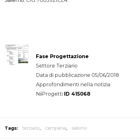
Salerno
. CIG 7005921CE4.
Fase Progettazione
Settore Terziario
Data di pubblicazione 05/06/2018
Approfondimenti nella notizia
NiiProgetti
ID 415068
Tags:
terziario
,
campania
,
salerno