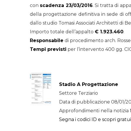
con
scadenza 23/03/2016
. Si tratta di ap
STORIE
della progettazione definitiva in sede di o
URBAN
dallo studio Tomasi Associati Architetti di 
HEADQUARTERS. 
Importo totale dell’appalto
€ 1.923.460
.
video del terzo ta
Responsabile
di procedimento arch. Rossel
HEADQUARTERS
Tempi previsti
per l’intervento 400 gg. C
REMIX
Stadio A Progettazione
Settore Terziario
Data di pubblicazione 08/01/2
Approfondimenti nella notizia 
Segna i codici ID e scopri gratu