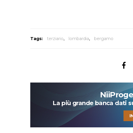
Tags:
terziario
,
lombardia
,
bergamo
NiiProg
La più grande banca dati su 
I