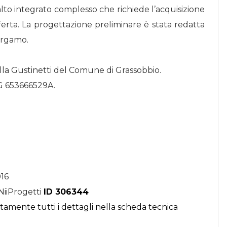
palto integrato complesso che richiede l’acquisizione
STORIE
fferta. La progettazione preliminare è stata redatta
Urban Headquarters:
Bergamo.
Il
il workplace che
lk di
rigenera la città nel
la Gustinetti del Comune di Grassobbio.
nuovo talk di
IG 653666529A.
NiiProgetti
016
NiiProgetti
ID 306344
itamente tutti i dettagli nella scheda tecnica