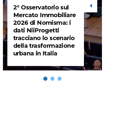
2° Osservatorio sul
STORIE
Mercato Immobiliare
2026 di Nomisma: i
URBA
dati NiiProgetti
HEADQ
tracciano lo scenario
video d
della trasformazione
HEAD
urbana in Italia
REMIX