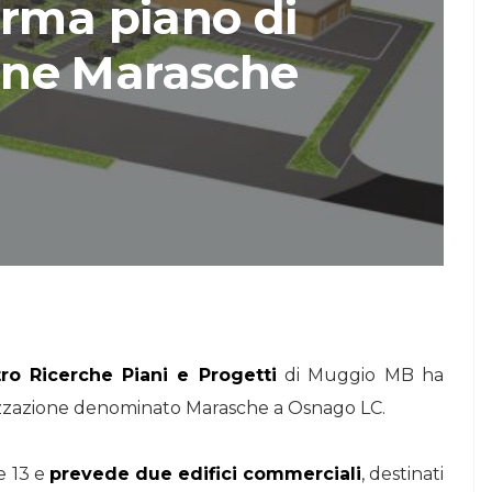
irma piano di
STORIE
ione Marasche
Urban Headquarters:
Il
il workplace che
lk di
rigenera la città nel
nuovo talk di
NiiProgetti
ro Ricerche Piani e Progetti
di Muggio MB ha
ttizzazione denominato Marasche a Osnago LC.
e 13 e
prevede due edifici commerciali
, destinati