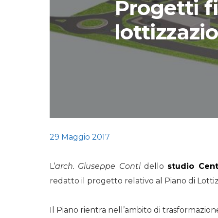
Progetti f
STORIE
lottizzaz
URBAN
HEADQUARTERS. 
video del terzo ta
HEADQUARTERS
REMIX
29 Maggio 2017
L’
arch. Giuseppe Conti
dello
studio Cent
redatto il progetto relativo al Piano di Lo
Il Piano rientra nell’ambito di trasformazion