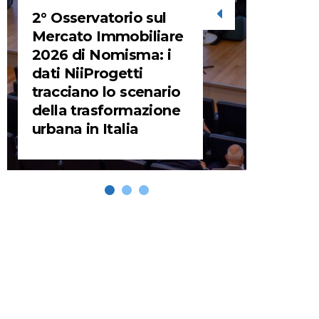
2° Osservatorio sul
STORIE
Mercato Immobiliare
2026 di Nomisma: i
URBA
dati NiiProgetti
HEADQ
tracciano lo scenario
video d
della trasformazione
HEAD
urbana in Italia
REMIX