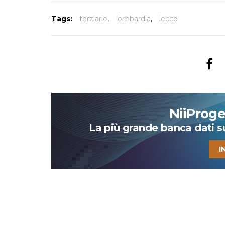
Tags:
terziario
,
lombardia
,
lecco
NiiProg
La più grande banca dati su 
I