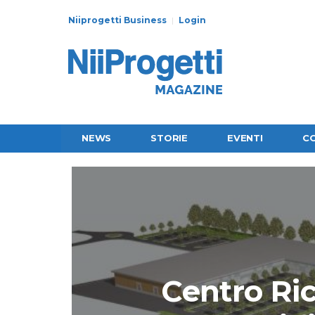
Niiprogetti Business
Login
NEWS
STORIE
EVENTI
C
Centro Ric