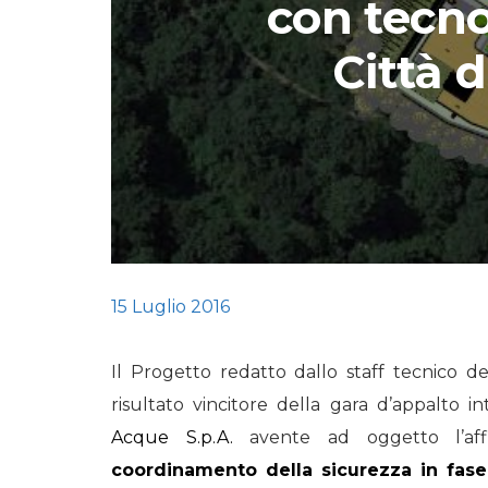
con tecn
STORIE
Città d
URBAN
HEADQUARTERS. 
video del terzo ta
HEADQUARTERS
REMIX
15 Luglio 2016
Il Progetto redatto dallo staff tecnico de
risultato vincitore della gara d’appalto 
Acque S.p.A.
avente ad oggetto l’af
coordinamento della sicurezza in fase