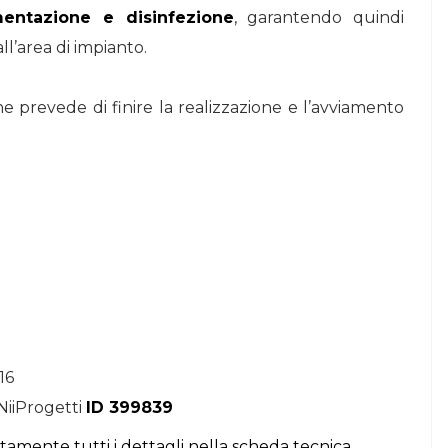
entazione e disinfezione
, garantendo quindi
l’area di impianto.
e prevede di finire la realizzazione e l’avviamento
16
NiiProgetti
ID 399839
itamente tutti i dettagli nella scheda tecnica