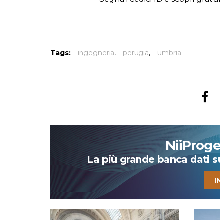
Tags:
ingegneria
,
perugia
,
umbria
NiiProg
La più grande banca dati su 
I