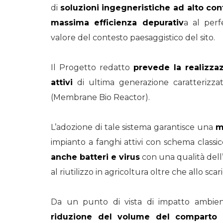
di
soluzioni ingegneristiche ad alto co
massima efficienza depurativ
a al perf
valore del contesto paesaggistico del sito.
Il Progetto redatto
prevede la realizza
attivi
di ultima generazione caratterizz
(Membrane Bio Reactor).
L’adozione di tale sistema garantisce una
m
impianto a fanghi attivi con schema classico
anche batteri e virus
con una qualità dell’
al riutilizzo in agricoltura oltre che allo scari
Da un punto di vista di impatto ambien
riduzione del volume del comparto d