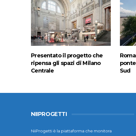
Presentato il progetto che
Roma, 
ripensa gli spazi di Milano
ponte
Centrale
Sud
NIIPROGETTI
NiiProgetti è la piattaforma che monitora