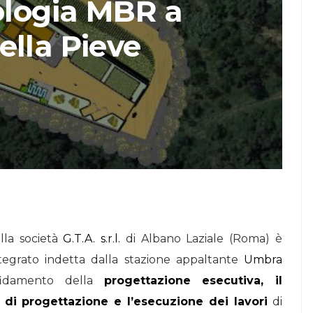
ologia MBR a
STORIE
ella Pieve
Urban Headquarters:
Il
il workplace che
lk di
rigenera la città nel
nuovo talk di
NiiProgetti
lla società
G.T.A. s.r.l.
di Albano Laziale (Roma) è
integrato indetta dalla stazione appaltante
Umbra
fidamento della
progettazione esecutiva, il
 di progettazione e l’esecuzione dei lavori
di