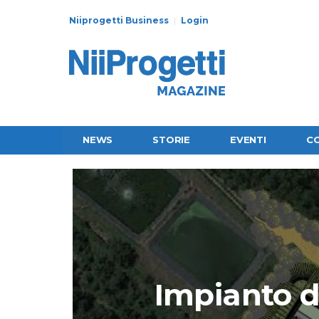
Niiprogetti Business
Login
NEWS
STORIE
EVENTI
C
Impianto d