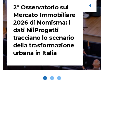
2° Osservatorio sul
STORIE
Mercato Immobiliare
2026 di Nomisma: i
URBA
dati NiiProgetti
HEADQ
tracciano lo scenario
video d
della trasformazione
HEAD
urbana in Italia
REMIX