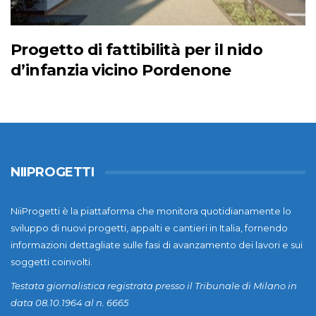
Progetto di fattibilità per il nido
d’infanzia vicino Pordenone
NIIPROGETTI
NiiProgetti è la piattaforma che monitora quotidianamente lo
sviluppo di nuovi progetti, appalti e cantieri in Italia, fornendo
informazioni dettagliate sulle fasi di avanzamento dei lavori e sui
soggetti coinvolti.
Testata giornalistica registrata presso il Tribunale di Milano in
data 08.10.1964 al n. 6665