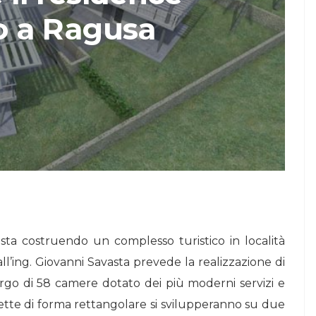
co a Ragusa
STORIE
Urban Headquarters:
Il
il workplace che
lk di
rigenera la città nel
nuovo talk di
NiiProgetti
a costruendo un complesso turistico in località
ll’ing. Giovanni Savasta prevede la realizzazione di
bergo di 58 camere dotato dei più moderni servizi e
villette di forma rettangolare si svilupperanno su due