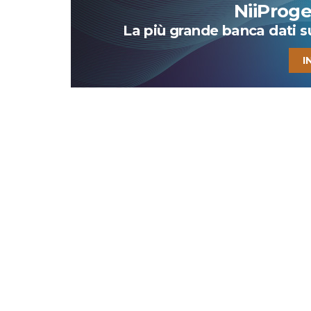
NiiProg
La più grande banca dati su 
I