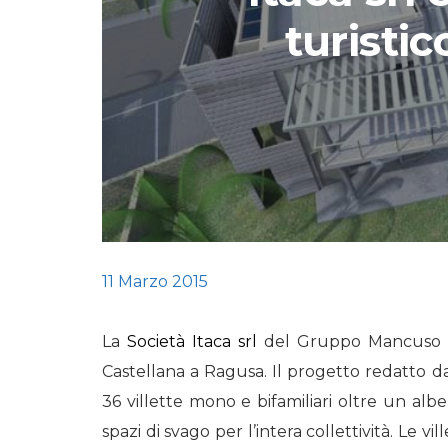
turisti
STORIE
URBAN
HEADQUARTERS. 
video del terzo ta
HEADQUARTERS
REMIX
11 Marzo 2015
La
Società Itaca srl
del Gruppo Mancuso st
Castellana a Ragusa. Il progetto redatto da
36 villette mono e bifamiliari oltre un al
spazi di svago per l’intera collettività. Le 