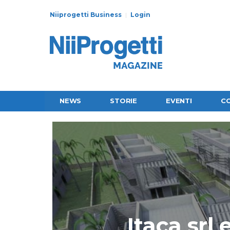
Niiprogetti Business
Login
NEWS
STORIE
EVENTI
C
Itaca srl 