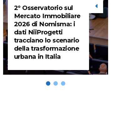
2° Osservatorio sul
STORIE
Mercato Immobiliare
2026 di Nomisma: i
URBA
dati NiiProgetti
HEADQ
tracciano lo scenario
video d
della trasformazione
HEAD
urbana in Italia
REMIX