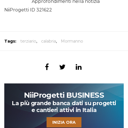
Approfondimenti nella notizia
NiiProgetti ID 321622
Tags:
terziario
,
calabria
,
Mormanno
NiiProgetti BUSINESS
La più grande banca dati su progetti
e cantieri attivi in Italia
INIZIA ORA