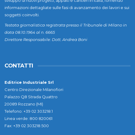
sviluppo di nuovi progetti, appalti e cantieri in Italia, fornendo
informazioni dettagliate sulle fasi di avanzamento dei lavori e sui
soggetti coinvolti.
Testata giornalistica registrata presso il Tribunale di Milano in
data 08.10.1964 al n. 6665
Direttore Responsabile: Dott. Andrea Boni
CONTATTI
Editrice Industriale Srl
Centro Direzionale Milanofiori
Palazzo Q8 Strada Quattro
20089 Rozzano (MI)
Telefono: +39 02 303218.1
Linea verde: 800 820061
Fax: +39 02 303218.500