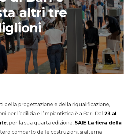
a altri tre
STORIE
iglioni
Urban Headquarters:
Il
il workplace che
lk di
rigenera la città nel
nuovo talk di
NiiProgetti
sti della progettazione e della riqualificazione,
per l’edilizia e l’impiantistica è a Bari. Dal
23 al
nte
, per la sua quarta edizione,
SAIE La fiera della
ntero comparto delle costruzioni, si alterna