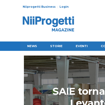
Niiprogetti Business
Login
NEWS
STORIE
EVENTI
C
SAIE torna 
Levante