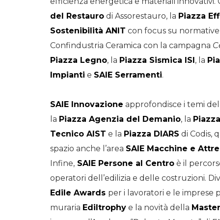
efficienza energetica e materiali innovativ
del Restauro
di Assorestauro, la
Piazza Ef
Sostenibilità ANIT
con focus su normative
Confindustria Ceramica con la campagna
C
Piazza Legno
, la
Piazza Sismica ISI
, la
Pia
Impianti
e
SAIE Serramenti
.
SAIE Innovazione
approfondisce i temi della
la
Piazza Agenzia del Demanio
, la
Piazz
Tecnico AIST
e la
Piazza DIARS
di Codis, 
spazio anche l’area
SAIE Macchine e Attr
Infine,
SAIE Persone al Centro
è il percor
operatori dell’edilizia e delle costruzioni. D
Edile Awards
per i lavoratori e le imprese p
muraria
Ediltrophy
e la novità della
Master