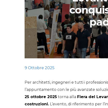
conquist
STORIE
pad
URBAN
HEADQUARTERS. 
video del terzo ta
HEADQUARTERS
REMIX
9 Ottobre 2025
Per architetti, ingegneri e tutti i professioni
l’appuntamento con le più avanzate soluzioni 
25 ottobre 2025
torna alla
Fiera del Leva
costruzioni.
L’evento, di riferimento per l’i