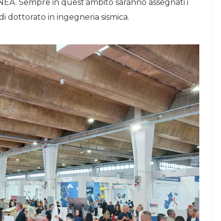
EA. Sempre in quest’ambito saranno assegnati i
 di dottorato in ingegneria sismica.