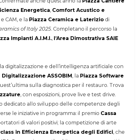
i. Confermate anche quest’anno la
Piazza Cantiere
ficienza Energetica
,
Comfort Acustico e
 e CAM, e la
Piazza Ceramica e Laterizio
di
eramics of Italy 2025
. Completano il percorso la
zza Impianti A.I.M.I.
,
l’Area Dimostrativa SAIE
 digitalizzazione e dell’intelligenza artificiale con
a Digitalizzazione ASSOBIM
, la
Piazza Software
quest’ultima sulla diagnostica per il restauro. Trova
ezzature
, con esposizioni, prove live e test drive.
so dedicato allo sviluppo delle competenze degli
iverse le iniziative in programma: il premio
Cassa
ortatori di valori positivi; la competizione di arte
class in Efficienza Energetica degli Edifici
, che