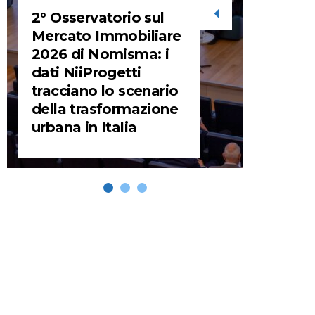
2° Osservatorio sul
STORIE
Mercato Immobiliare
2026 di Nomisma: i
URBA
dati NiiProgetti
HEADQ
tracciano lo scenario
video d
della trasformazione
HEAD
urbana in Italia
REMIX