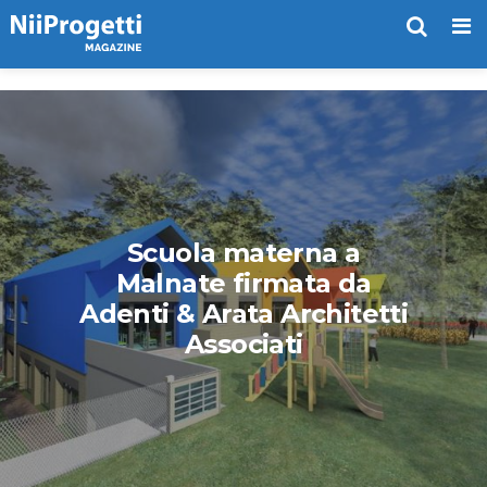
Me
Scuola materna a
Malnate firmata da
Adenti & Arata Architetti
Associati