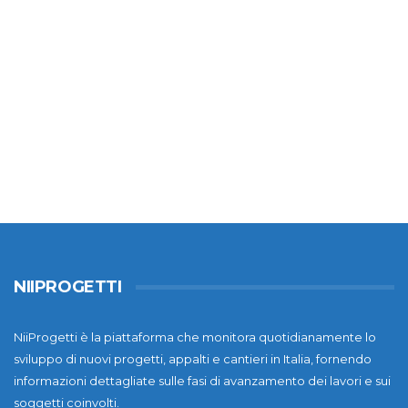
NIIPROGETTI
NiiProgetti è la piattaforma che monitora quotidianamente lo
sviluppo di nuovi progetti, appalti e cantieri in Italia, fornendo
informazioni dettagliate sulle fasi di avanzamento dei lavori e sui
soggetti coinvolti.