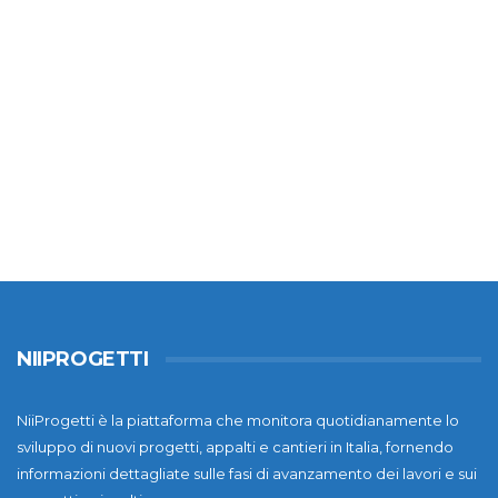
NIIPROGETTI
NiiProgetti è la piattaforma che monitora quotidianamente lo
sviluppo di nuovi progetti, appalti e cantieri in Italia, fornendo
informazioni dettagliate sulle fasi di avanzamento dei lavori e sui