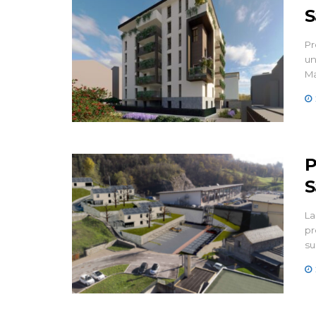
S
Pr
un
Ma
P
S
La
pr
su