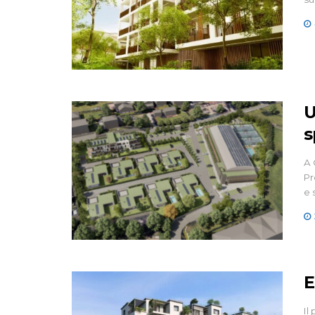
U
s
A 
Pr
e 
E
Il