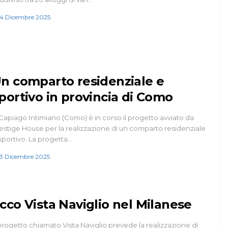
4 Dicembre 2025
n comparto residenziale e
portivo in provincia di Como
Capiago Intimiano (Como) è in corso il progetto avviato da
estige House per la realizzazione di un comparto residenziale
sportivo. La progetta…
3 Dicembre 2025
cco Vista Naviglio nel Milanese
 progetto chiamato Vista Naviglio prevede la realizzazione di