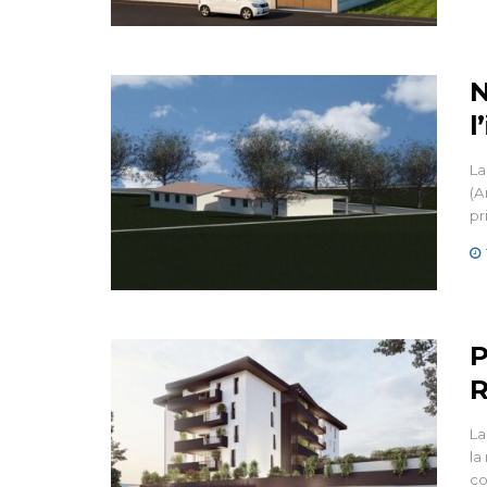
N
l
La
(A
pr
P
R
La
la
co