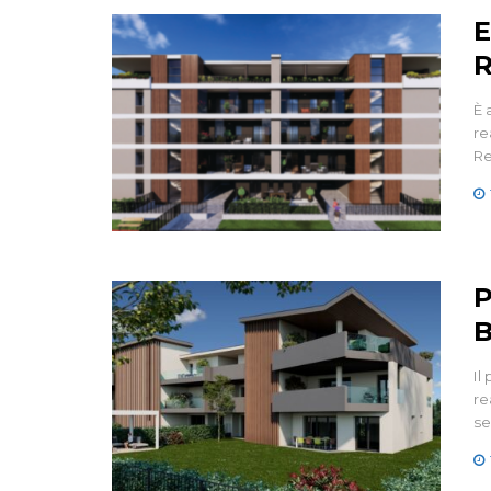
E
R
È 
re
Re
P
B
Il
re
se