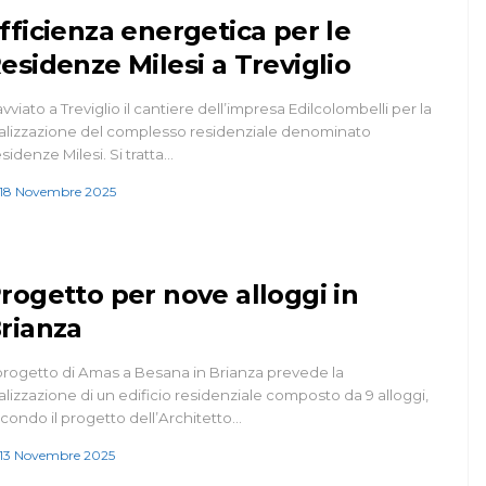
fficienza energetica per le
esidenze Milesi a Treviglio
avviato a Treviglio il cantiere dell’impresa Edilcolombelli per la
alizzazione del complesso residenziale denominato
sidenze Milesi. Si tratta…
18 Novembre 2025
rogetto per nove alloggi in
rianza
 progetto di Amas a Besana in Brianza prevede la
alizzazione di un edificio residenziale composto da 9 alloggi,
condo il progetto dell’Architetto…
13 Novembre 2025