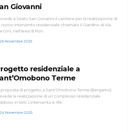
an Giovanni
ocede a Sesto San Giovanni il cantiere per la realizzazione di
 nuovo intervento residenziale chiamato Il Giardino di Via
rconi, nell’area di Ron…
26 Novembre 2025
rogetto residenziale a
ant’Omobono Terme
 proposta di progetto a Sant'Omobono Terme (Bergamo)
evede la realizzazione di un complesso residenziale
ddiviso in lotti. L’intervento è rife…
24 Novembre 2025