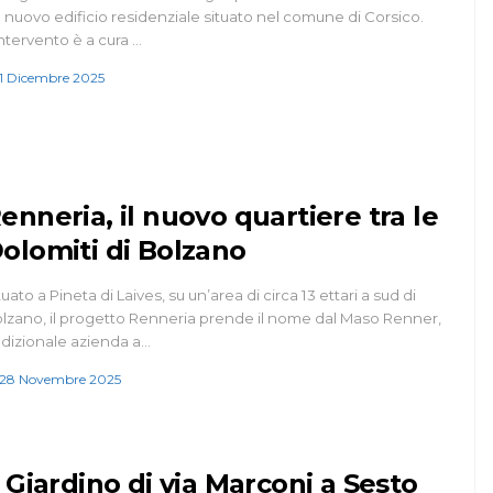
 nuovo edificio residenziale situato nel comune di Corsico.
intervento è a cura …
1 Dicembre 2025
enneria, il nuovo quartiere tra le
olomiti di Bolzano
tuato a Pineta di Laives, su un’area di circa 13 ettari a sud di
lzano, il progetto Renneria prende il nome dal Maso Renner,
adizionale azienda a…
28 Novembre 2025
l Giardino di via Marconi a Sesto