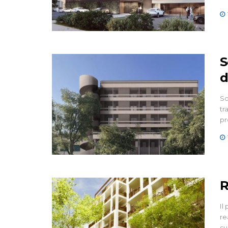
S
d
So
tr
pr
R
Il
re
su