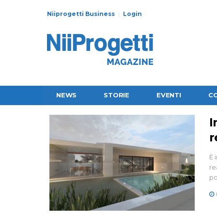
Niiprogetti Business
Login
NEWS
STORIE
EVENTI
C
I
r
È 
re
po