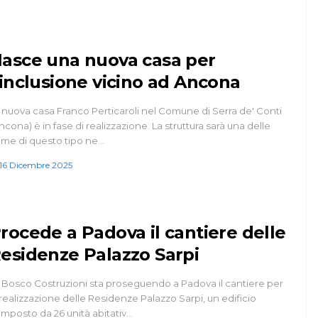
asce una nuova casa per
’inclusione vicino ad Ancona
 nuova casa Franco Perticaroli nel Comune di Serra de' Conti
ncona) è in fase di realizzazione. La struttura sarà una delle
ime di questo tipo ne…
16 Dicembre 2025
rocede a Padova il cantiere delle
esidenze Palazzo Sarpi
 Bosco Costruzioni sta proseguendo a Padova il cantiere per
 realizzazione delle Residenze Palazzo Sarpi, un edificio
mposto da 26 unità abitativ…