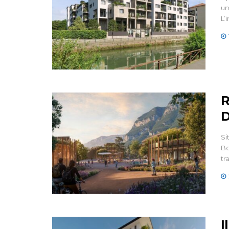
un
L’
R
D
Si
Bo
tr
I