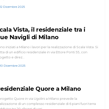
12 Dicembre 2025
cala Vista, il residenziale tra i
ue Navigli di Milano
no iniziati a Milano i lavori per la realizzazione di Scala Vista. Si
atta di un edificio residenziale in via Ettore Ponti 55, con
ogetto e direz…
10 Dicembre 2025
esidenziale Quore a Milano
 progetto Quore in via Ugolini a Milano prevede la
alizzazione di un complesso residenziale di 6 piani fuori terra
ddiviso tra 20 alloggi di vari…