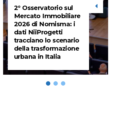
2° Osservatorio sul
STORIE
Mercato Immobiliare
2026 di Nomisma: i
URBA
dati NiiProgetti
HEADQ
tracciano lo scenario
video d
della trasformazione
HEAD
urbana in Italia
REMIX