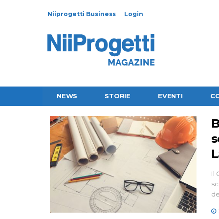
Niiprogetti Business
Login
NEWS
STORIE
EVENTI
C
B
s
L
Il
sc
de