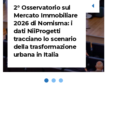
2° Osservatorio sul
STORIE
Mercato Immobiliare
2026 di Nomisma: i
URBA
dati NiiProgetti
HEADQ
tracciano lo scenario
video d
della trasformazione
HEAD
urbana in Italia
REMIX