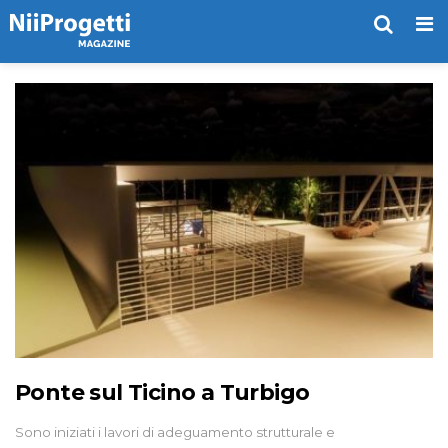
Me
Ponte sul Ticino a Turbigo
Sono iniziati i lavori di adeguamento strutturale e