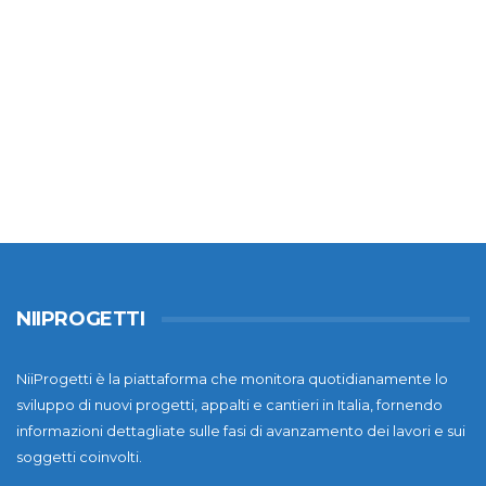
NIIPROGETTI
NiiProgetti è la piattaforma che monitora quotidianamente lo
sviluppo di nuovi progetti, appalti e cantieri in Italia, fornendo
informazioni dettagliate sulle fasi di avanzamento dei lavori e sui
soggetti coinvolti.