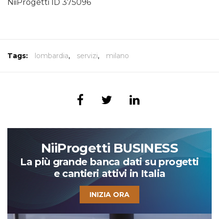
NiiProgetti ID 375096
Tags:
lombardia
,
servizi
,
milano
NiiProgetti BUSINESS
La più grande banca dati su progetti
e cantieri attivi in Italia
INIZIA ORA