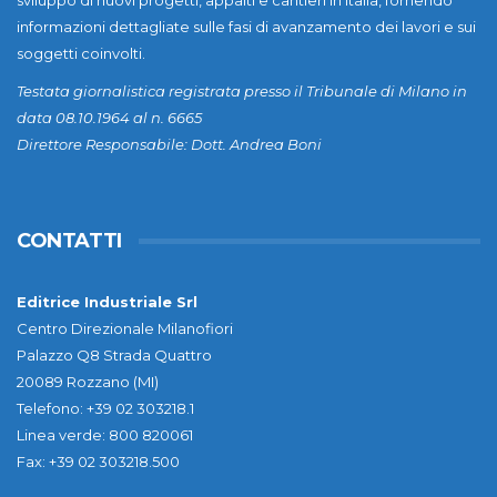
sviluppo di nuovi progetti, appalti e cantieri in Italia, fornendo
informazioni dettagliate sulle fasi di avanzamento dei lavori e sui
soggetti coinvolti.
Testata giornalistica registrata presso il Tribunale di Milano in
data 08.10.1964 al n. 6665
Direttore Responsabile: Dott. Andrea Boni
CONTATTI
Editrice Industriale Srl
Centro Direzionale Milanofiori
Palazzo Q8 Strada Quattro
20089 Rozzano (MI)
Telefono: +39 02 303218.1
Linea verde: 800 820061
Fax: +39 02 303218.500