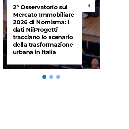
2° Osservatorio sul
STORIE
Mercato Immobiliare
2026 di Nomisma: i
URBA
dati NiiProgetti
HEADQ
tracciano lo scenario
video d
della trasformazione
HEAD
urbana in Italia
REMIX