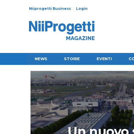
Niiprogetti Business
Login
NEWS
STORIE
EVENTI
C
Un nuovo s