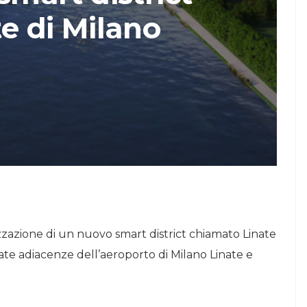
te di Milano
STORIE
Urban Headquarters:
Il
il workplace che
lk di
rigenera la città nel
nuovo talk di
NiiProgetti
izzazione di un nuovo smart district chiamato Linate
iate adiacenze dell’aeroporto di Milano Linate e