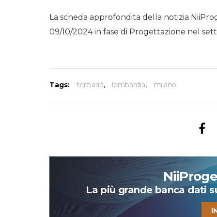
La scheda approfondita della notizia NiiPro
09/10/2024 in fase di Progettazione nel setto
Tags:
terziario
,
lombardia
,
milano
NiiProg
La più grande banca dati su 
I