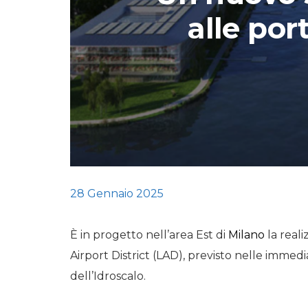
alle por
STORIE
URBAN
HEADQUARTERS. 
video del terzo ta
HEADQUARTERS
REMIX
28 Gennaio 2025
È in progetto nell’area Est di
Milano
la real
Airport District (LAD), previsto nelle immed
dell’Idroscalo.