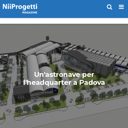
Me
Un'astronave per
l'headquarter a Padova