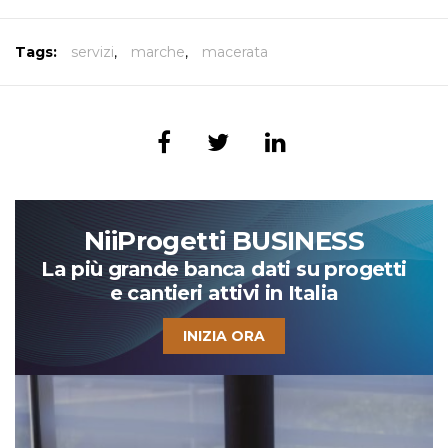
Tags:
servizi
,
marche
,
macerata
NiiProgetti BUSINESS
La più grande banca dati su progetti
e cantieri attivi in Italia
INIZIA ORA