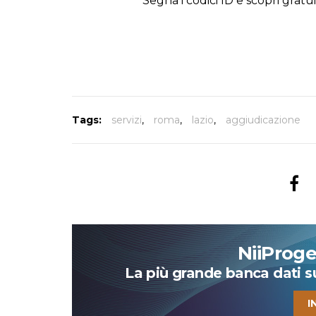
Segna i codici ID e scopri gratu
Tags:
servizi
,
roma
,
lazio
,
aggiudicazione
NiiProg
La più grande banca dati su 
I