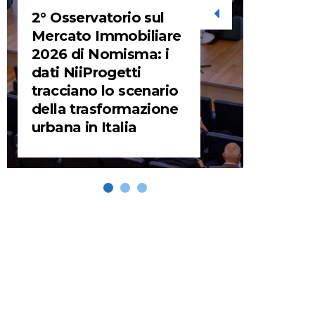
2° Osservatorio sul
STORIE
Mercato Immobiliare
2026 di Nomisma: i
URBA
dati NiiProgetti
HEADQ
tracciano lo scenario
video d
della trasformazione
HEAD
urbana in Italia
REMIX