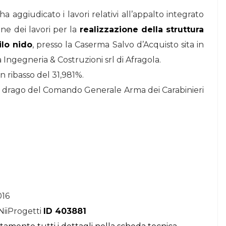
ha aggiudicato i lavori relativi all’appalto integrato
STORIE
ne dei lavori per la
realizzazione della struttura
Urban Headquarters:
ilo nido
, presso la Caserma Salvo d’Acquisto sita in
Il
il workplace che
à Ingegneria & Costruzioni srl di Afragola.
lk di
rigenera la città nel
n ribasso del 31,981%.
nuovo talk di
o drago del Comando Generale Arma dei Carabinieri
NiiProgetti
016
NiiProgetti
ID 403881