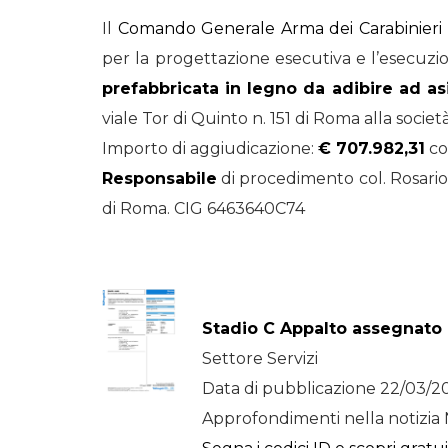
Il
Comando Generale Arma dei Carabinieri
STORIE
per la progettazione esecutiva e l’esecuzio
URBAN
prefabbricata in legno da adibire ad as
HEADQUARTERS. 
viale Tor di Quinto n. 151 di Roma alla societ
video del terzo ta
Importo di aggiudicazione:
€ 707.982,31
co
HEADQUARTERS
Responsabile
di procedimento col. Rosari
REMIX
di Roma. CIG 6463640C74
Stadio C Appalto assegnato
Settore Servizi
Data di pubblicazione 22/03/2
Approfondimenti nella notizia 