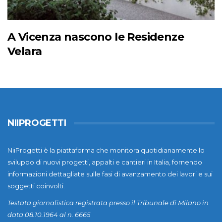
A Vicenza nascono le Residenze
Velara
NIIPROGETTI
NiiProgetti è la piattaforma che monitora quotidianamente lo
sviluppo di nuovi progetti, appalti e cantieri in Italia, fornendo
informazioni dettagliate sulle fasi di avanzamento dei lavori e sui
soggetti coinvolti.
Testata giornalistica registrata presso il Tribunale di Milano in
data 08.10.1964 al n. 6665