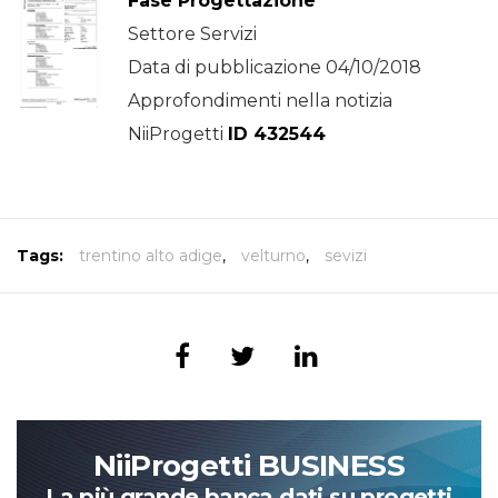
Fase Progettazione
Settore Servizi
Data di pubblicazione 04/10/2018
Approfondimenti nella notizia
NiiProgetti
ID 432544
Tags:
trentino alto adige
,
velturno
,
sevizi
NiiProgetti BUSINESS
La più grande banca dati su progetti