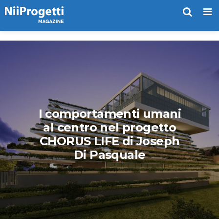
Me
I comportamenti umani
al centro nel progetto
CHORUS LIFE di Joseph
Di Pasquale