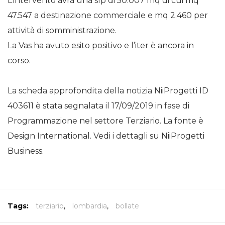
L’intervento avrà una slp di 50.007 mq di cui mq
47.547 a destinazione commerciale e mq 2.460 per
attività di somministrazione.
La Vas ha avuto esito positivo e l’iter è ancora in
corso.
La scheda approfondita della notizia NiiProgetti ID
403611 è stata segnalata il 17/09/2019 in fase di
Programmazione nel settore Terziario. La fonte è
Design International. Vedi i dettagli su NiiProgetti
Business.
Tags:
terziario
,
lombardia
,
bollate