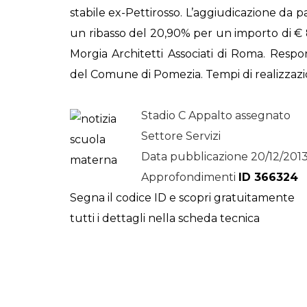
stabile ex-Pettirosso. L’aggiudicazione da p
STORIE
un ribasso del 20,90% per un importo di € 8
URBAN
Morgia Architetti Associati di Roma. Res
HEADQUARTERS. 
del Comune di Pomezia. Tempi di realizzazi
video del terzo ta
HEADQUARTERS
Stadio C Appalto assegnato
REMIX
Settore Servizi
Data pubblicazione 20/12/201
Approfondimenti
ID 366324
Segna il codice ID e scopri gratuitamente
tutti i dettagli nella scheda tecnica