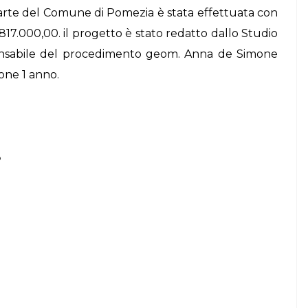
arte del
Comune di Pomezia
è stata effettuata con
STORIE
17.000,00. il progetto è stato redatto dallo Studio
Urban Headquarters:
ponsabile del procedimento
geom. Anna de Simone
Il
il workplace che
one 1 anno.
lk di
rigenera la città nel
nuovo talk di
NiiProgetti
3