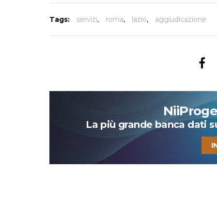
Tags:
servizi
,
roma
,
lazio
,
aggiudicazione
NiiProg
La più grande banca dati su 
I