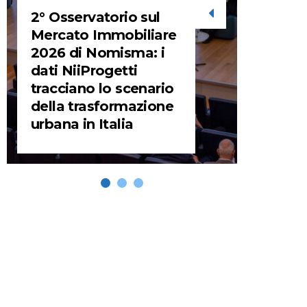
2° Osservatorio sul
STORIE
Mercato Immobiliare
2026 di Nomisma: i
URBA
dati NiiProgetti
HEADQ
tracciano lo scenario
video d
della trasformazione
HEAD
urbana in Italia
REMIX