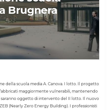
a Brugnera
STORIE
Urban Headquarters:
Il
il workplace che
lk di
rigenera la città nel
nuovo talk di
NiiProgetti
one della scuola media A. Canova. I lotto. Il progetto
i fabbricati maggiormente vulnerabili, mantenendo
 saranno oggetto di intervento del II lotto. Il nuovo
ZEB (Nearly Zero Energy Building). I professionisti