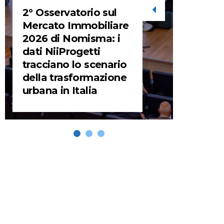
2° Osservatorio sul
STORIE
Mercato Immobiliare
2026 di Nomisma: i
URBA
dati NiiProgetti
HEADQ
tracciano lo scenario
video d
della trasformazione
HEAD
urbana in Italia
REMIX