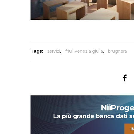
Tags:
servizi
,
friuli venezia giulia
,
brugnera
NiiProg
La più grande banca dati su 
I