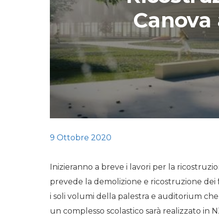
Canova 
STORIE
URBAN
HEADQUARTERS. 
video del terzo ta
HEADQUARTERS
REMIX
9 Ottobre 2020
Inizieranno a breve i lavori per la ricostruzi
prevede la demolizione e ricostruzione de
i soli volumi della palestra e auditorium che
un complesso scolastico sarà realizzato in N