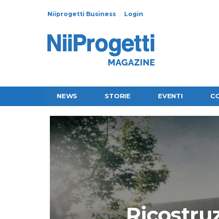
Niiprogetti Business
Login
NEWS
STORIE
EVENTI
C
Ricostru