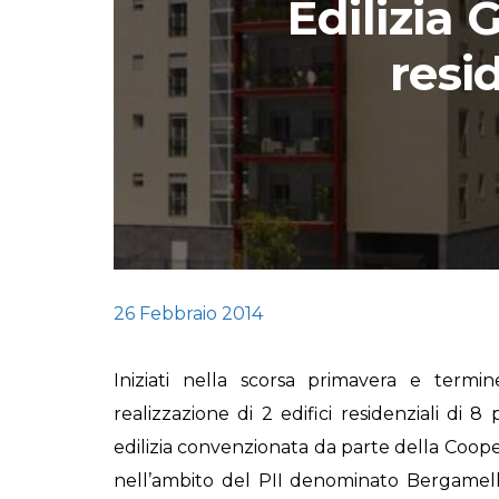
Edilizia 
STORIE
resi
URBAN
HEADQUARTERS. 
video del terzo ta
HEADQUARTERS
REMIX
26 Febbraio 2014
Iniziati nella scorsa primavera e termine
realizzazione di 2 edifici residenziali di 8
edilizia convenzionata da parte della
Cooper
nell’ambito del PII denominato Bergamella