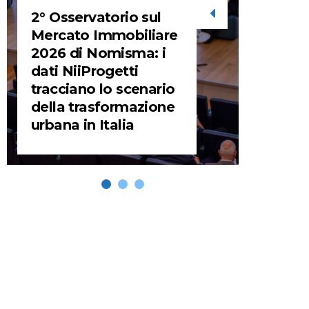
2° Osservatorio sul
STORIE
Mercato Immobiliare
2026 di Nomisma: i
URBA
dati NiiProgetti
HEADQ
tracciano lo scenario
video d
della trasformazione
HEAD
urbana in Italia
REMIX