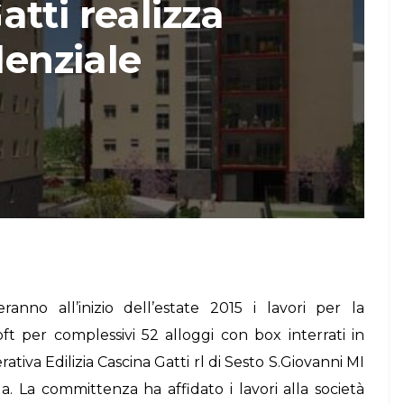
Gatti realizza
STORIE
denziale
Urban Headquarters:
Il
il workplace che
lk di
rigenera la città nel
nuovo talk di
NiiProgetti
ranno all’inizio dell’estate 2015 i lavori per la
 pft per complessivi 52 alloggi con box interrati in
ativa Edilizia Cascina Gatti rl
di Sesto S.Giovanni MI
. La committenza ha affidato i lavori alla società