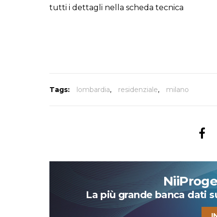
tutti i dettagli nella scheda tecnica
Tags:
lombardia
,
residenziale
,
milano
NiiProg
La più grande banca dati su 
I