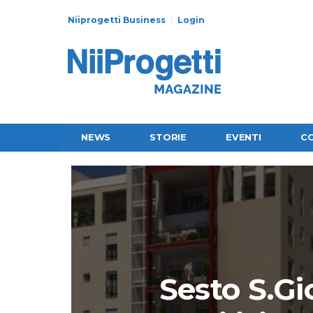
Niiprogetti Business
Login
NEWS
STORIE
EVENTI
C
Sesto S.Gi