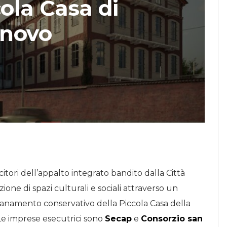
cola Casa di
STORIE
inovo
Urban Headquarters:
Il
il workplace che
lk di
rigenera la città nel
nuovo talk di
NiiProgetti
ncitori dell’appalto integrato bandito dalla Città
ione di spazi culturali e sociali attraverso un
isanamento conservativo della Piccola Casa della
 Le imprese esecutrici sono
Secap
e
Consorzio san