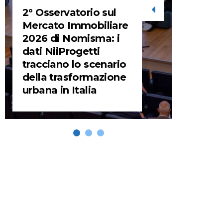
2° Osservatorio sul
STORIE
Mercato Immobiliare
2026 di Nomisma: i
URBA
dati NiiProgetti
HEADQ
tracciano lo scenario
video d
della trasformazione
HEAD
urbana in Italia
REMIX