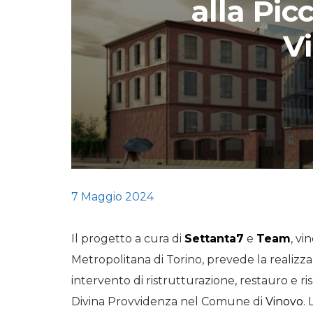
alla Pic
STORIE
V
URBAN
HEADQUARTERS. 
video del terzo ta
HEADQUARTERS
REMIX
7 Maggio 2024
Il progetto a cura di
Settanta7
e
Team
, vi
Metropolitana di Torino, prevede la realizzaz
intervento di ristrutturazione, restauro e r
Divina Provvidenza nel Comune di
Vinovo
.