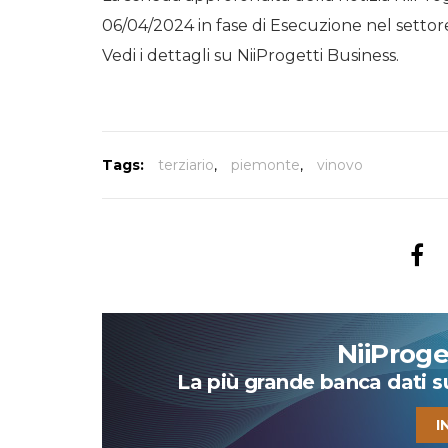
06/04/2024 in fase di Esecuzione nel settore
Vedi i dettagli su NiiProgetti Business.
Tags:
terziario
,
piemonte
,
vinovo
NiiProg
La più grande banca dati su 
I