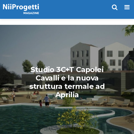
Me
Studio 3C+T Capolei
Cavalli e la nuova
struttura termale ad
Aprilia