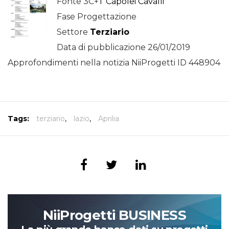
Fonte 3C+
T Capolei Cavalli
Fase Progettazione
Settore
Terziario
Data di pubblicazione 26/01/2019
Approfondimenti nella notizia NiiProgetti ID 448904
Tags:
terziario
,
lazio
,
Aprilia
NiiProgetti BUSINESS