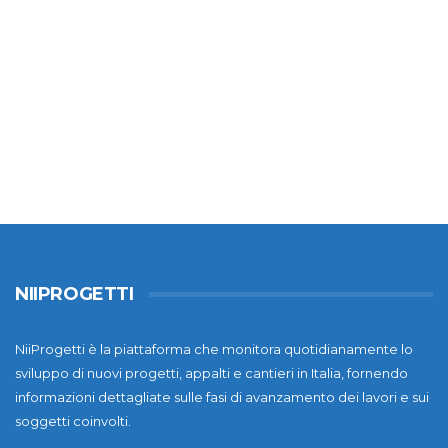
NIIPROGETTI
NiiProgetti è la piattaforma che monitora quotidianamente lo
sviluppo di nuovi progetti, appalti e cantieri in Italia, fornendo
informazioni dettagliate sulle fasi di avanzamento dei lavori e sui
soggetti coinvolti.