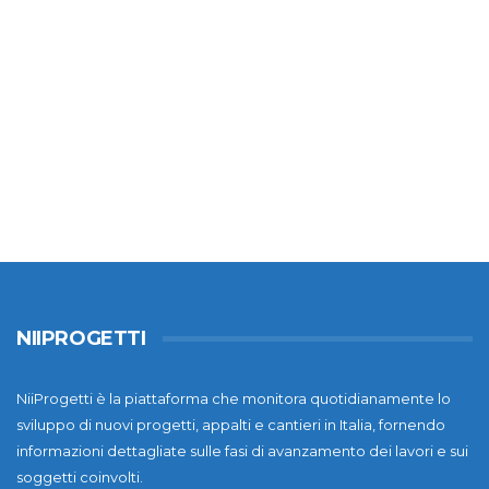
NIIPROGETTI
NiiProgetti è la piattaforma che monitora quotidianamente lo
sviluppo di nuovi progetti, appalti e cantieri in Italia, fornendo
informazioni dettagliate sulle fasi di avanzamento dei lavori e sui
soggetti coinvolti.