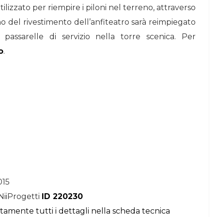
tilizzato per riempire i piloni nel terreno, attraverso
no del rivestimento dell’anfiteatro sarà reimpiegato
passarelle di servizio nella torre scenica. Per
o
.
015
NiiProgetti
ID 220230
itamente tutti i dettagli nella scheda tecnica