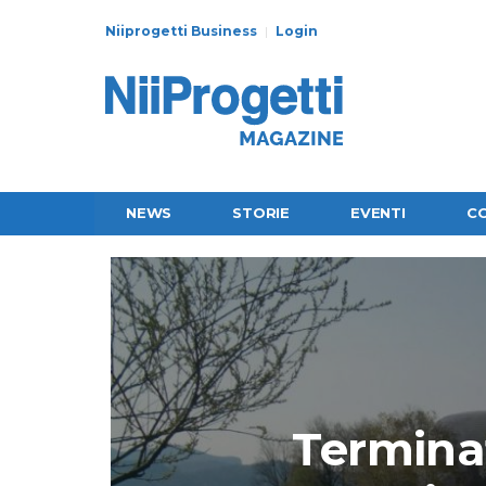
Niiprogetti Business
Login
NEWS
STORIE
EVENTI
C
Terminat