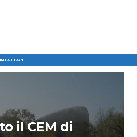
ONTATTACI
o il CEM di