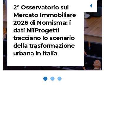
2° Osservatorio sul
STORIE
Mercato Immobiliare
2026 di Nomisma: i
URBA
dati NiiProgetti
HEADQ
tracciano lo scenario
video d
della trasformazione
HEAD
urbana in Italia
REMIX