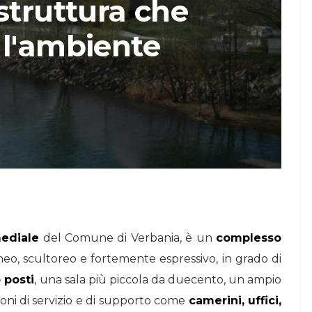
struttura che
STORIE
 l'ambiente
Urban Headquarters:
Il
il workplace che
lk di
rigenera la città nel
nuovo talk di
NiiProgetti
ediale
del Comune di Verbania, è un
complesso
eo, scultoreo e fortemente espressivo, in grado di
 posti
, una sala più piccola da duecento, un ampio
zioni di servizio e di supporto come
camerini, uffici,