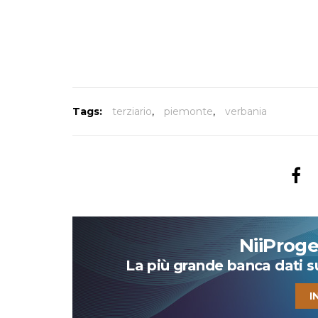
Tags:
terziario
,
piemonte
,
verbania
NiiProg
La più grande banca dati su 
I