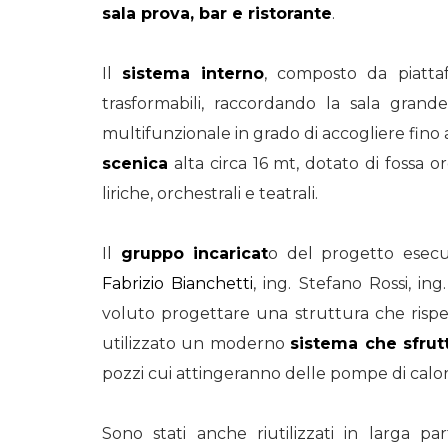
sala prova, bar e ristorante
.
Il
sistema interno
, composto da piattaf
trasformabili, raccordando la sala grand
multifunzionale in grado di accogliere fin
scenica
alta circa 16 mt, dotato di fossa o
liriche, orchestrali e teatrali.
Il
gruppo incaricat
o del progetto esecu
Fabrizio Bianchetti
, ing. Stefano Rossi, in
voluto progettare una struttura che rispe
utilizzato un moderno
sistema che sfrut
pozzi cui attingeranno delle pompe di calore,
Sono stati anche riutilizzati in larga p