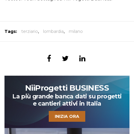
Tags:
terziario
,
lombardia
,
milano
NiiProgetti BUSINESS
La più grande banca dati su progetti
e cantieri attivi in Italia
INIZIA ORA