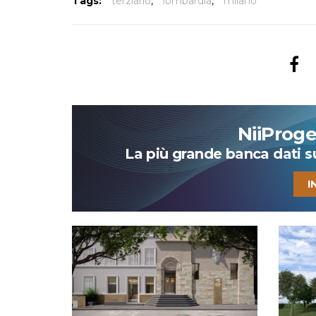
Tags:
terziario
,
lombardia
,
milano
NiiProg
La più grande banca dati su 
I