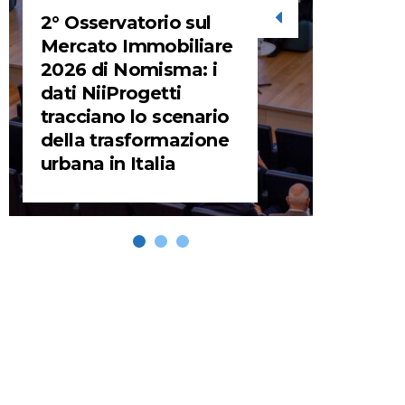
2° Osservatorio sul
STORIE
Mercato Immobiliare
2026 di Nomisma: i
URBA
dati NiiProgetti
HEADQ
tracciano lo scenario
video d
della trasformazione
HEAD
urbana in Italia
REMIX