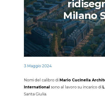
ridisegn
STORIE
Milano S
URBAN
HEADQUARTERS. 
video del terzo ta
HEADQUARTERS
REMIX
3 Maggio 2024
Nomi del calibro di
Mario Cucinella Archit
International
sono al lavoro su incarico di
L
Santa Giulia.