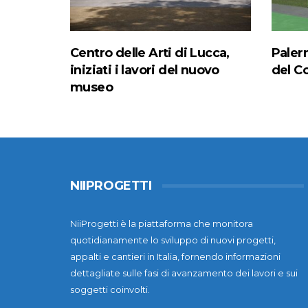
Centro delle Arti di Lucca,
Paler
iniziati i lavori del nuovo
del C
museo
NIIPROGETTI
NiiProgetti è la piattaforma che monitora
quotidianamente lo sviluppo di nuovi progetti,
appalti e cantieri in Italia, fornendo informazioni
dettagliate sulle fasi di avanzamento dei lavori e sui
soggetti coinvolti.