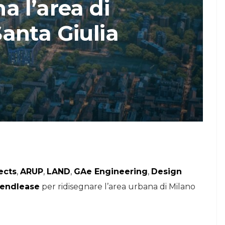
a l’area di
STORIE
anta Giulia
Urban Headquarters:
Il
il workplace che
lk di
rigenera la città nel
nuovo talk di
NiiProgetti
ects
,
ARUP
,
LAND
,
GAe Engineering
,
Design
endlease
per ridisegnare l’area urbana di Milano