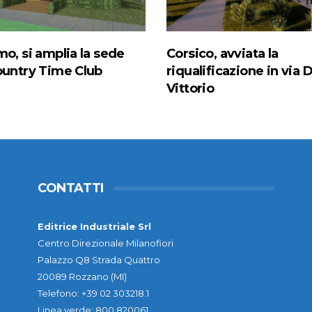
mo, si amplia la sede
Corsico, avviata la
ountry Time Club
riqualificazione in via D
Vittorio
CONTATTI
Editrice Industriale Srl
Centro Direzionale Milanofiori
Palazzo Q8 Strada Quattro
20089 Rozzano (MI)
Telefono: +39 02 303218.1
Linea verde: 800 820061