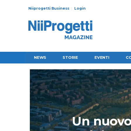
Niiprogetti Business
Login
NEWS
STORIE
EVENTI
C
Un nuovo