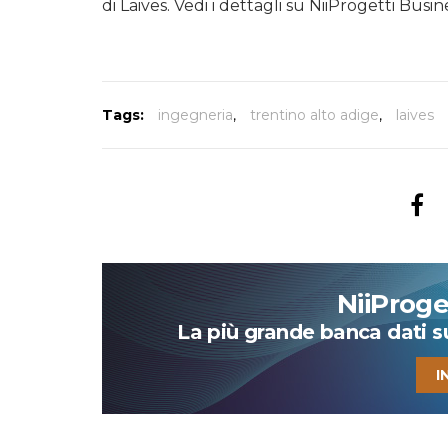
di Laives. Vedi i dettagli su NiiProgetti Busin
Tags:
ingegneria
,
trentino alto adige
,
laives
NiiProg
La più grande banca dati su 
I