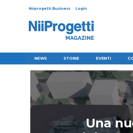
Niiprogetti Business
Login
NEWS
STORIE
EVENTI
C
Una nu