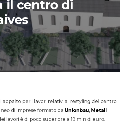
 il centro di
STORIE
aives
Urban Headquarters:
Il
il workplace che
lk di
rigenera la città nel
nuovo talk di
NiiProgetti
appalto per i lavori relativi al restyling del centro
neo di Imprese formato da
Unionbau
,
Metall
dei lavori è di poco superiore a 19 mln di euro.