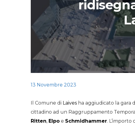
ridisegna
STORIE
L
URBAN
HEADQUARTERS. 
video del terzo ta
HEADQUARTERS
REMIX
13 Novembre 2023
Il Comune di
Laives
ha aggiudicato la gara di 
cittadino ad un Raggruppamento Tempora
Ritten
,
Elpo
e
Schmidhammer
. L’importo 