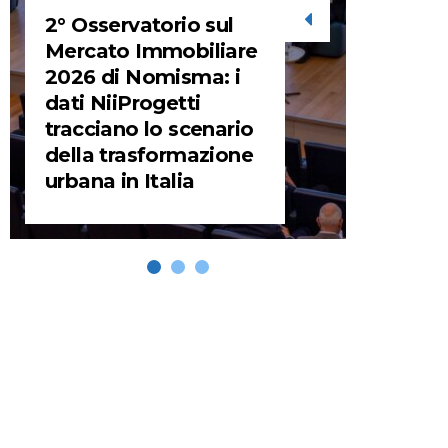
2° Osservatorio sul
STORIE
Mercato Immobiliare
2026 di Nomisma: i
URBA
dati NiiProgetti
HEADQ
tracciano lo scenario
video d
della trasformazione
HEAD
urbana in Italia
REMIX