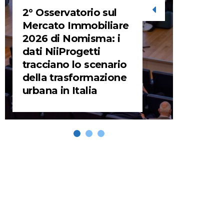
2° Osservatorio sul
STORIE
Mercato Immobiliare
2026 di Nomisma: i
URBA
dati NiiProgetti
HEADQ
tracciano lo scenario
video d
della trasformazione
HEAD
urbana in Italia
REMIX