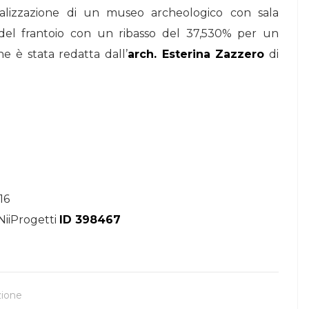
realizzazione di un museo archeologico con sala
STORIE
 del frantoio con un ribasso del 37,530% per un
Urban Headquarters:
ne è stata redatta dall’
arch. Esterina Zazzero
di
Il
il workplace che
lk di
rigenera la città nel
nuovo talk di
NiiProgetti
16
NiiProgetti
ID 398467
zione