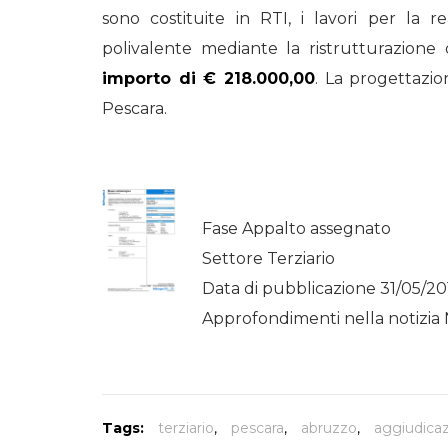
sono costituite in RTI, i lavori per la 
STORIE
polivalente mediante la ristrutturazione
URBAN
importo di € 218.000,00
. La progettazio
HEADQUARTERS. 
Pescara.
video del terzo ta
HEADQUARTERS
REMIX
Fase Appalto assegnato
Settore Terziario
Data di pubblicazione 31/05/20
Approfondimenti nella notizia 
Tags:
terziario
,
pescara
,
abruzzo
,
aggiudica