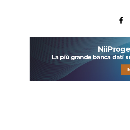
NiiProg
La più grande banca dati su 
I